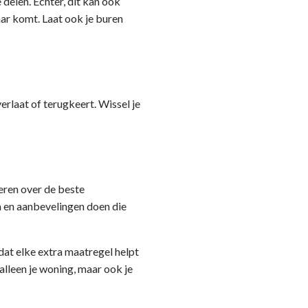
 delen. Echter, dit kan ook
aar komt. Laat ook je buren
verlaat of terugkeert. Wissel je
seren over de beste
n en aanbevelingen doen die
 dat elke extra maatregel helpt
alleen je woning, maar ook je