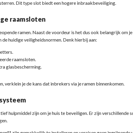
terren. Dit type slot biedt een hogere inbraakbeveiliging.
ge raamsloten
eopende ramen. Naast de voordeur is het dus ook belangrijk om je
 de huidige veiligheidsnormen. Denk hierbij aan:
etters.
eerde raamsloten.
xtra glasbescherming.
, verklein je de kans dat inbrekers via je ramen binnenkomen.
msysteem
ief hulpmiddel zijn om je huis te beveiligen. Er zijn verschillende
gen.
n** zijn gemakkelijk te installeren en vereisen geen ingrijpende v