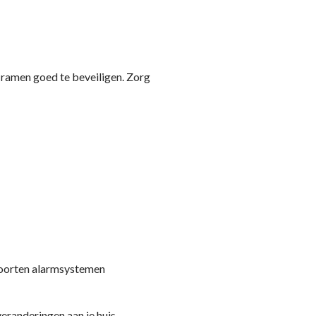
 ramen goed te beveiligen. Zorg
 soorten alarmsystemen
eranderingen aan je huis.