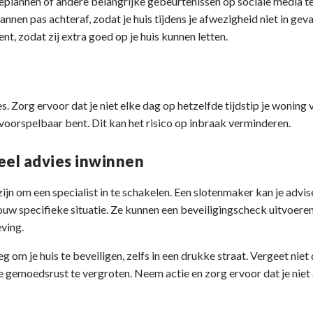
ieplannen of andere belangrijke gebeurtenissen op sociale media te
annen pas achteraf, zodat je huis tijdens je afwezigheid niet in gev
t, zodat zij extra goed op je huis kunnen letten.
s. Zorg ervoor dat je niet elke dag op hetzelfde tijdstip je woning 
et voorspelbaar bent. Dit kan het risico op inbraak verminderen.
eel advies inwinnen
zijn om een specialist in te schakelen. Een slotenmaker kan je advi
uw specifieke situatie. Ze kunnen een beveiligingscheck uitvoere
ving.
 om je huis te beveiligen, zelfs in een drukke straat. Vergeet niet
je gemoedsrust te vergroten. Neem actie en zorg ervoor dat je niet 