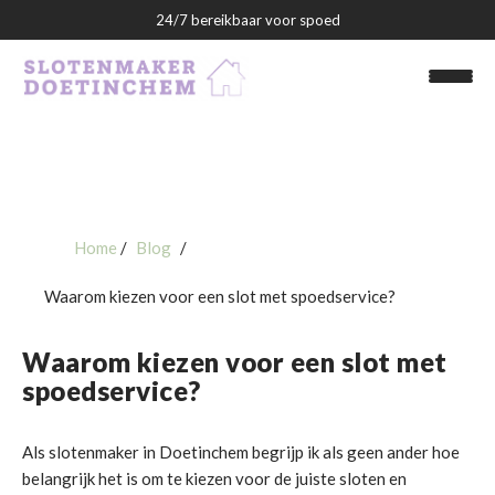
24/7 bereikbaar voor spoed
Home
Blog
Slotenmaker Doetinchem
Waarom kiezen voor een slot met spoedservice?
Over ons
Waarom kiezen voor een slot met
Blog
spoedservice?
Contact
Als slotenmaker in Doetinchem begrijp ik als geen ander hoe
belangrijk het is om te kiezen voor de juiste sloten en