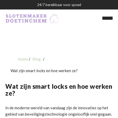
24/7 bereikbaar voor spoed
Slotenmaker Doetinchem
Home
Blog
Wat zijn smart locks en hoe werken ze?
Over ons
Blog
Wat zijn smart locks en hoe werken
ze?
Contact
In de moderne wereld van vandaag zijn de innovaties op het
gebied van beveiligingstechnologie ongelooflijk snel gegaan.