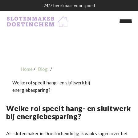
24/7 bereikbaar voor spoed
Home
Blog
Slotenmaker Doetinchem
Welke rol speelt hang- en sluitwerk bij
Over ons
energiebesparing?
Blog
Welke rol speelt hang- en sluitwerk
bij energiebesparing?
Contact
Als slotenmaker in Doetinchem krijg ik vaak vragen over het